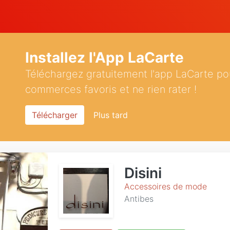
Installez l'App LaCarte
Téléchargez gratuitement l'app LaCarte po
commerces favoris et ne rien rater !
Télécharger
Plus tard
Disini
Accessoires de mode
Antibes