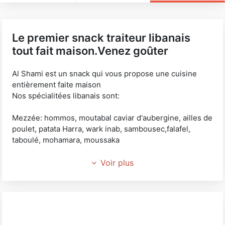
Le premier snack traiteur libanais
tout fait maison.Venez goûter
Al Shami est un snack qui vous propose une cuisine
entièrement faite maison
Nos spécialitées libanais sont:
Mezzée: hommos, moutabal caviar d'aubergine, ailles de
poulet, patata Harra, wark inab, sambousec,falafel,
taboulé, mohamara, moussaka
Sandwiwh: Kefta, chiche, chawerma, falafel.
Voir plus
Assiette: kefta, mixte, poulet, chawerma
Plateau libanais: brochette de kefta + riz + moussaka +
purée de pois chiche + un sambousec au choix + feuille