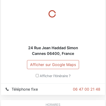
de vigne
Pâtisseries libanaise et syrienne.
Pas cher et très bon
24 Rue Jean Haddad Simon
Cannes
06400
,
France
Afficher sur Google Maps
Afficher l'itinéraire ?
Téléphone fixe
06 47 00 21 48
HORAIRES