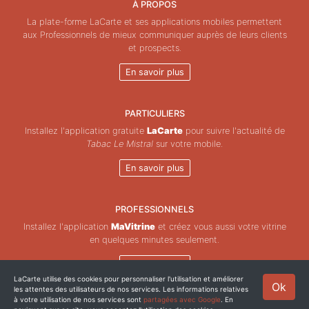
À PROPOS
La plate-forme LaCarte et ses applications mobiles permettent
aux Professionnels de mieux communiquer auprès de leurs clients
et prospects.
En savoir plus
PARTICULIERS
Installez l'application gratuite
LaCarte
pour suivre l'actualité de
Tabac Le Mistral
sur votre mobile.
En savoir plus
PROFESSIONNELS
Installez l'application
MaVitrine
et créez vous aussi votre vitrine
en quelques minutes seulement.
En savoir plus
LaCarte utilise des cookies pour personnaliser l'utilisation et améliorer
Ok
les attentes des utilisateurs de nos services. Les informations relatives
Copyright © ZeMAP 2026 - Tous droits réservés.
à votre utilisation de nos services sont
partagées avec Google
. En