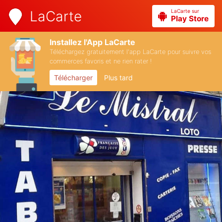
LaCarte sur
LaCarte
Play Store
Installez l'App LaCarte
Téléchargez gratuitement l'app LaCarte pour suivre vos
commerces favoris et ne rien rater !
Télécharger
Plus tard