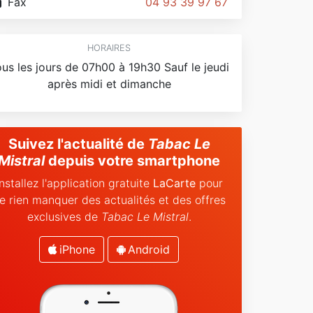
Fax
04 93 39 97 67
HORAIRES
us les jours de 07h00 à 19h30 Sauf le jeudi
après midi et dimanche
Suivez l'actualité de
Tabac Le
Mistral
depuis votre smartphone
Installez l'application gratuite
LaCarte
pour
e rien manquer des actualités et des offres
exclusives de
Tabac Le Mistral
.
iPhone
Android