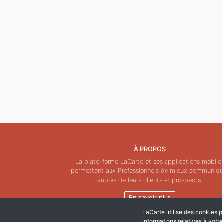
À PROPOS
La plate-forme LaCarte et ses applications mobile
permettent aux Professionnels de mieux communiq
auprès de leurs clients et prospects.
En savoir plus
LaCarte utilise des cookies po
informations relatives à votr