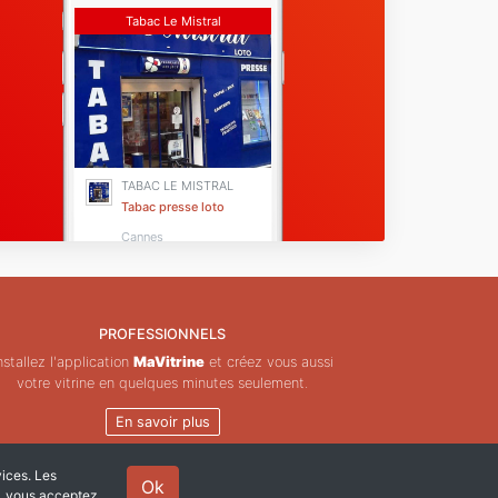
Tabac Le Mistral
TABAC LE MISTRAL
Tabac presse loto
Cannes
PROFESSIONNELS
nstallez l'application
MaVitrine
et créez vous aussi
votre vitrine en quelques minutes seulement.
En savoir plus
vices. Les
Ok
e, vous acceptez