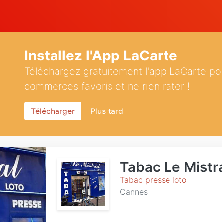
Installez l'App LaCarte
Téléchargez gratuitement l'app LaCarte po
commerces favoris et ne rien rater !
Télécharger
Plus tard
Tabac Le Mistr
Tabac presse loto
Cannes