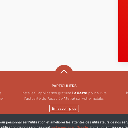
PARTICULIERS
s
Installez l'application gratuite
LaCarte
pour suivre
I
uer
l'actualité de
Tabac Le Mistral
sur votre mobile.
En savoir plus
ur personnaliser l'utilisation et améliorer les attentes des utilisateurs de nos ser
Copyright © ZeMAP 2026 - Tous droits réservés.
e utilisation de nos services sont
partagées avec Google
. En naviguant sur ce sit