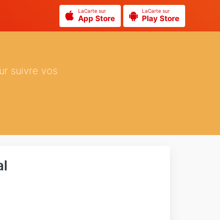
LaCarte sur
LaCarte sur
App Store
Play Store
ur suivre vos
al