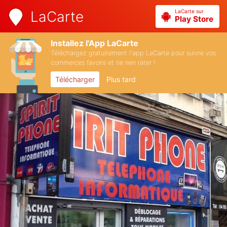
LaCarte sur
LaCarte
Play Store
Installez l'App LaCarte
Téléchargez gratuitement l'app LaCarte pour suivre vos
commerces favoris et ne rien rater !
Télécharger
Plus tard