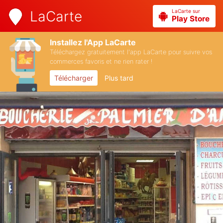
LaCarte sur
LaCarte
Play Store
Installez l'App LaCarte
Téléchargez gratuitement l'app LaCarte pour suivre vos
commerces favoris et ne rien rater !
Télécharger
Plus tard