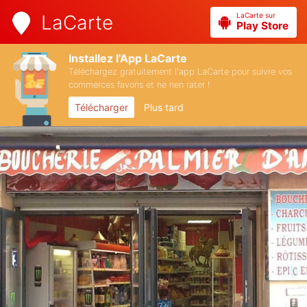
LaCarte sur
LaCarte
Play Store
Installez l'App LaCarte
Téléchargez gratuitement l'app LaCarte pour suivre vos
commerces favoris et ne rien rater !
Télécharger
Plus tard