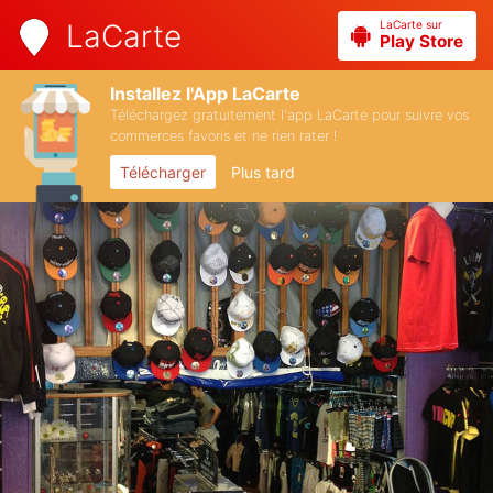
LaCarte sur
LaCarte
Play Store
Installez l'App LaCarte
Téléchargez gratuitement l'app LaCarte pour suivre vos
commerces favoris et ne rien rater !
Télécharger
Plus tard