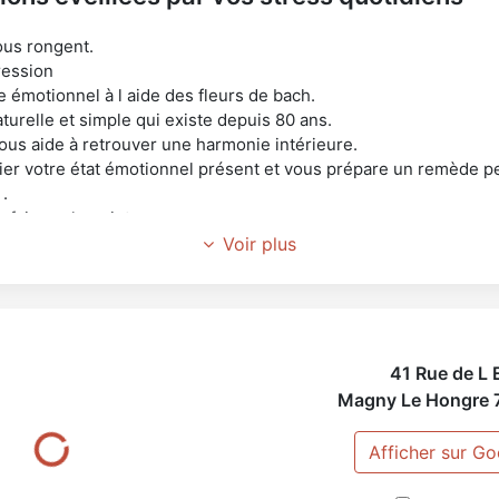
ous rongent.
ression
 émotionnel à l aide des fleurs de bach.
turelle et simple qui existe depuis 80 ans.
vous aide à retrouver une harmonie intérieure.
dier votre état émotionnel présent et vous prépare un remède pe
.
 faisons le point.
ervice pour vos animaux.
Voir plus
tout dans les problemes de comportement.
aussi bien dans le monde canin que equin.
English too.
41 Rue de L 
Magny Le Hongre
Afficher sur G