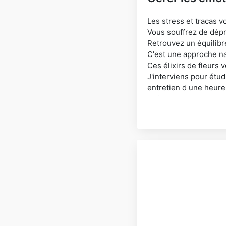
Les stress et tracas v
Vous souffrez de dép
Retrouvez un équilibre
C'est une approche na
Ces élixirs de fleurs 
J'interviens pour étu
entretien d une heure 
15 jours plus tard nous
Je propose ce même s
Les fleurs aident sur
J'ai des temoignages 
I can offer all this in 