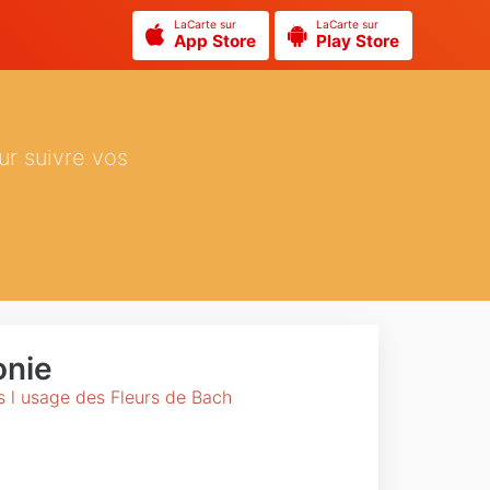
LaCarte sur
LaCarte sur
App Store
Play Store
ur suivre vos
onie
s l usage des Fleurs de Bach