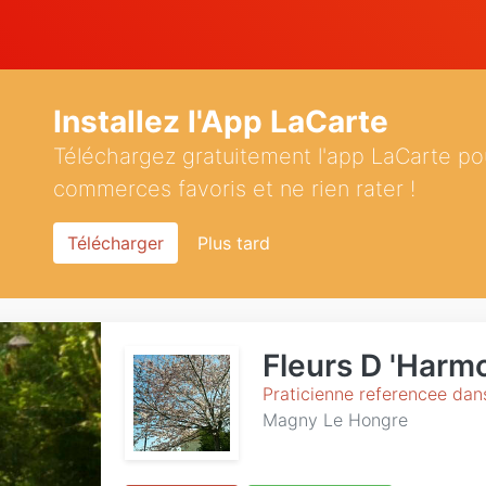
Installez l'App LaCarte
Téléchargez gratuitement l'app LaCarte po
commerces favoris et ne rien rater !
Télécharger
Plus tard
Fleurs D 'Harm
Praticienne referencee dan
Magny Le Hongre