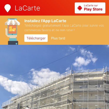
LaCarte sur
LaCarte
Play Store
Installez l'App LaCarte
Téléchargez gratuitement l'app LaCarte pour suivre vos
commerces favoris et ne rien rater !
Télécharger
Plus tard