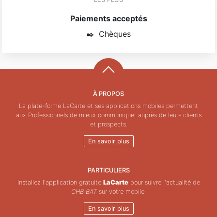
Paiements acceptés
✒️
Chèques
À PROPOS
La plate-forme LaCarte et ses applications mobiles permettent
aux Professionnels de mieux communiquer auprès de leurs clients
et prospects.
En savoir plus
PARTICULIERS
Installez l'application gratuite
LaCarte
pour suivre l'actualité de
CHB BAT
sur votre mobile.
En savoir plus