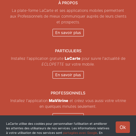
À PROPOS
La plate-forme LaCarte et ses applications mobiles permettent
aux Professionnels de mieux communiquer auprès de leurs clients
et prospects.
En savoir plus
PARTICULIERS
Installez l'application gratuite
LaCarte
pour suivre l'actualité de
ECLOPETTE
sur votre mobile.
En savoir plus
PROFESSIONNELS
Installez l'application
MaVitrine
et créez vous aussi votre vitrine
en quelques minutes seulement.
En savoir plus
LaCarte utilise des cookies pour personnaliser l'utilisation et améliorer
Ok
les attentes des utilisateurs de nos services. Les informations relatives
Copyright © ZeMAP 2026 - Tous droits réservés.
à votre utilisation de nos services sont
partagées avec Google
. En