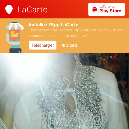
LaCarte sur
LaCarte
Play Store
Installez l'App LaCarte
Téléchargez gratuitement l'app LaCarte pour suivre vos
commerces favoris et ne rien rater !
Télécharger
Plus tard