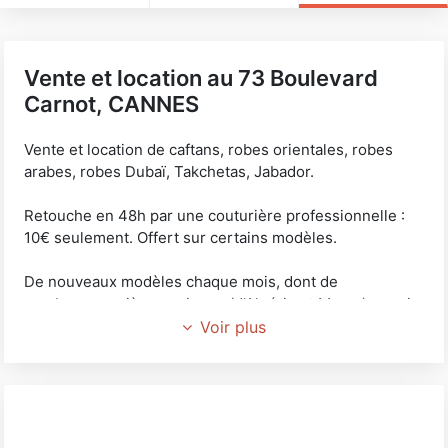
Vente et location au 73 Boulevard
Carnot, CANNES
Vente et location de caftans, robes orientales, robes
arabes, robes Dubaï, Takchetas, Jabador.
Retouche en 48h par une couturière professionnelle :
10€ seulement. Offert sur certains modèles.
De nouveaux modèles chaque mois, dont de
nombreuses pièces uniques (d'Algérie et Maroc) au prix
le plus bas du marché !
Voir plus
Aussi au 73 Boulevard Carnot, découvrez notre
boutique attenante de pâtisseries orientales et
préparations salés "AUX DÉLICES DE NINA".