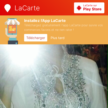
LaCarte sur
LaCarte
Play Store
Installez l'App LaCarte
Téléchargez gratuitement l'app LaCarte pour suivre vos
commerces favoris et ne rien rater !
Télécharger
Plus tard