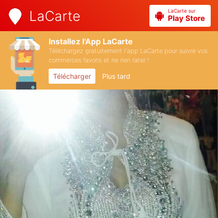
LaCarte sur
LaCarte
Play Store
Installez l'App LaCarte
Téléchargez gratuitement l'app LaCarte pour suivre vos
commerces favoris et ne rien rater !
Télécharger
Plus tard