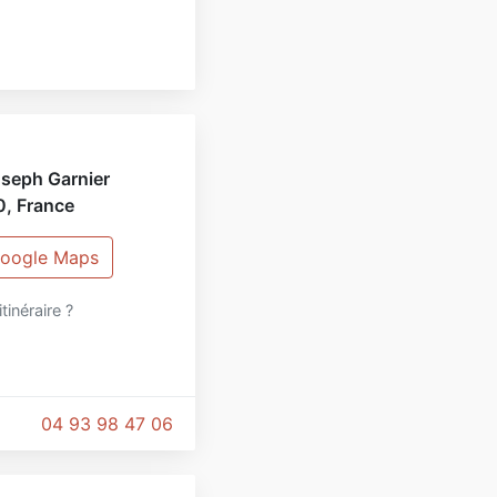
oseph Garnier
0
,
France
 Google Maps
itinéraire ?
04 93 98 47 06