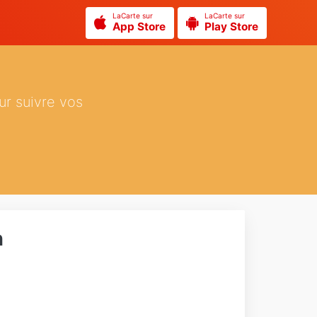
LaCarte sur
LaCarte sur
App Store
Play Store
ur suivre vos
n