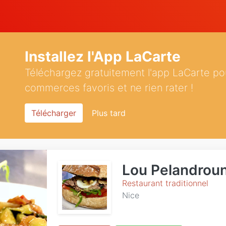
Installez l'App LaCarte
Téléchargez gratuitement l'app LaCarte po
commerces favoris et ne rien rater !
Télécharger
Plus tard
Lou Pelandrou
Restaurant traditionnel
Nice