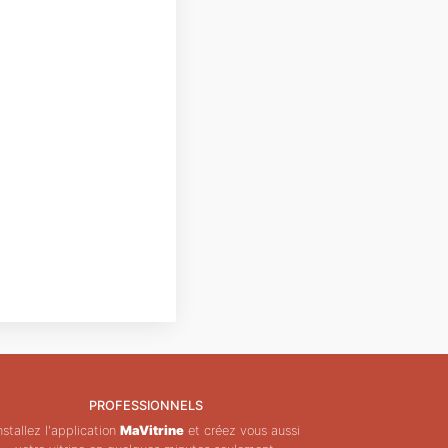
PROFESSIONNELS
nstallez l'application
MaVitrine
et créez vous aussi