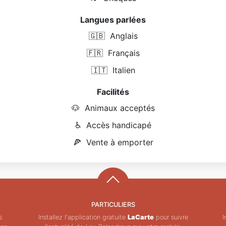
Langues parlées
🇬🇧
Anglais
🇫🇷
Français
🇮🇹
Italien
Facilités
🐶
Animaux acceptés
♿
Accès handicapé
🍕
Vente à emporter
PARTICULIERS
s
Installez l'application gratuite
LaCarte
pour suivre
I