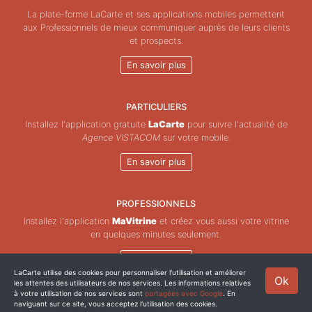
La plate-forme LaCarte et ses applications mobiles permettent
aux Professionnels de mieux communiquer auprès de leurs clients
et prospects.
En savoir plus
PARTICULIERS
Installez l'application gratuite
LaCarte
pour suivre l'actualité de
Agence VISTACOM
sur votre mobile.
En savoir plus
PROFESSIONNELS
Installez l'application
MaVitrine
et créez vous aussi votre vitrine
en quelques minutes seulement.
En savoir plus
LaCarte utilise des cookies pour personnaliser l'utilisation et améliorer
Ok
les attentes des utilisateurs de nos services. Les informations relatives
Copyright © ZeMAP 2026 - Tous droits réservés.
à votre utilisation de nos services sont
partagées avec Google
. En
naviguant sur ce site, vous acceptez l'utilisation des cookies.