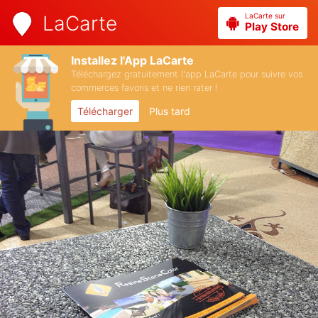
LaCarte sur
LaCarte
Play Store
Installez l'App LaCarte
Téléchargez gratuitement l'app LaCarte pour suivre vos
commerces favoris et ne rien rater !
Télécharger
Plus tard