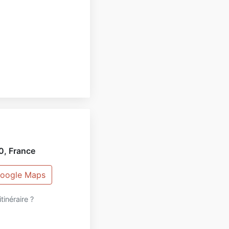
0
,
France
 Google Maps
itinéraire ?