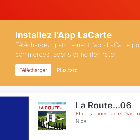
Installez l'App LaCarte
Téléchargez gratuitement l'app LaCarte po
commerces favoris et ne rien rater !
Télécharger
Plus tard
La Route...06
Etapes Touristiqu et Gastr
Nice