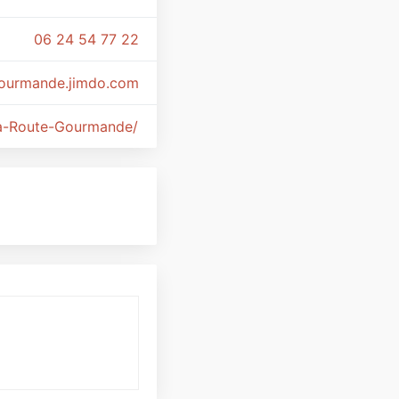
06 24 54 77 22
ourmande.jimdo.com
a-Route-Gourmande/320627604790280