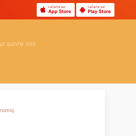
LaCarte sur
LaCarte sur
App Store
Play Store
ur suivre vos
onomiq