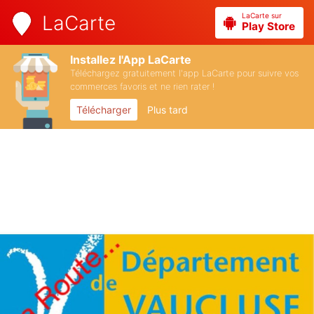
LaCarte sur
LaCarte
Play Store
Installez l'App LaCarte
Téléchargez gratuitement l'app LaCarte pour suivre vos
commerces favoris et ne rien rater !
Télécharger
Plus tard