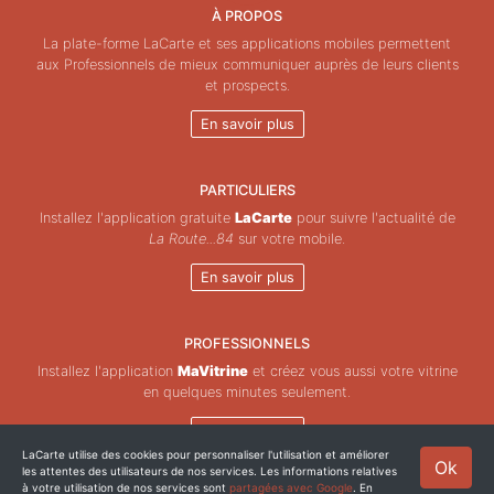
À PROPOS
La plate-forme LaCarte et ses applications mobiles permettent
aux Professionnels de mieux communiquer auprès de leurs clients
et prospects.
En savoir plus
PARTICULIERS
Installez l'application gratuite
LaCarte
pour suivre l'actualité de
La Route...84
sur votre mobile.
En savoir plus
PROFESSIONNELS
Installez l'application
MaVitrine
et créez vous aussi votre vitrine
en quelques minutes seulement.
En savoir plus
LaCarte utilise des cookies pour personnaliser l'utilisation et améliorer
Ok
les attentes des utilisateurs de nos services. Les informations relatives
Copyright © ZeMAP 2026 - Tous droits réservés.
à votre utilisation de nos services sont
partagées avec Google
. En