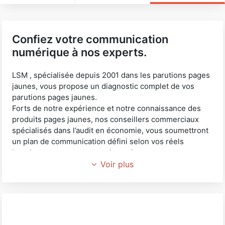
Confiez votre communication
numérique à nos experts.
LSM , spécialisée depuis 2001 dans les parutions pages
jaunes, vous propose un diagnostic complet de vos
parutions pages jaunes.
Forts de notre expérience et notre connaissance des
produits pages jaunes, nos conseillers commerciaux
spécialisés dans l’audit en économie, vous soumettront
un plan de communication défini selon vos réels
besoins et votre retour sur investissement.
Nous confier votre budget pages jaunes ne modifie en
Voir plus
rien votre procédure de commande, vous réglez
directement pages jaunes et recevez directement tous
les documents pages jaunes inhérents à votre
commande.
Dans le cadre de votre stratégie de communication,