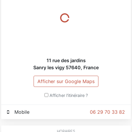
LSM met a votre disposition son équipe de web
designers pour réaliser votre site web adapté aux
dernières technologies.
LSM, c est aussi l optimisation de votre site web sur le
moteur de recherche Google par le biais d un
référencement naturel ciblé et performant.
11 rue des jardins
Sanry les vigy
57640
,
France
Afficher sur Google Maps
Afficher l'itinéraire ?
Mobile
06 29 70 33 82
HORAIRES