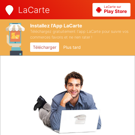
LaCarte sur
LaCarte
Play Store
Installez l'App LaCarte
Téléchargez gratuitement l'app LaCarte pour suivre vos
commerces favoris et ne rien rater !
Télécharger
Plus tard