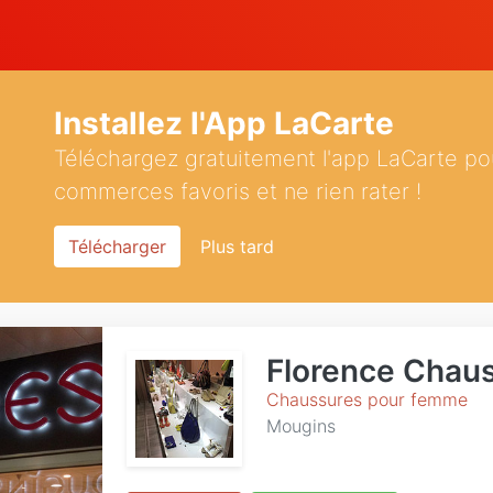
Installez l'App LaCarte
Téléchargez gratuitement l'app LaCarte po
commerces favoris et ne rien rater !
Télécharger
Plus tard
Florence Chau
Chaussures pour femme
Mougins