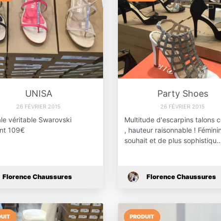
UNISA
Party Shoes
26 FÉVRIER 2015
26 FÉVRIER 2015
le véritable Swarovski
Multitude d'escarpins talons c
nt 109€
, hauteur raisonnable ! Fémini
souhait et de plus sophistiqu
Florence Chaussures
Florence Chaussures
UIT
PRODUIT