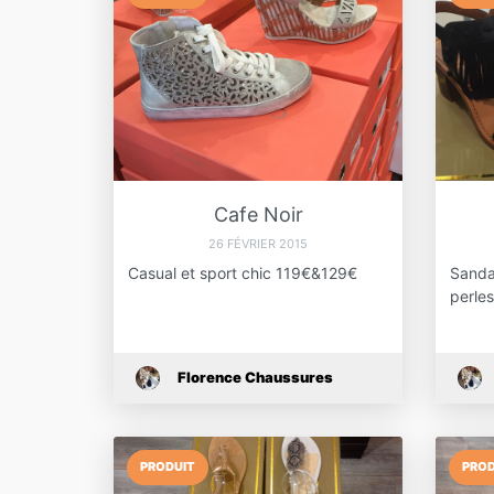
Cafe Noir
26 FÉVRIER 2015
Casual et sport chic 119€&129€
Sandal
perle
Florence Chaussures
PRODUIT
PROD