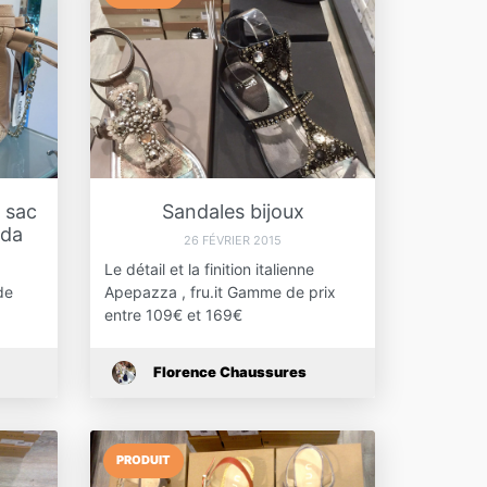
 sac
Sandales bijoux
oda
26 FÉVRIER 2015
Le détail et la finition italienne
de
Apepazza , fru.it Gamme de prix
entre 109€ et 169€
Florence Chaussures
PRODUIT