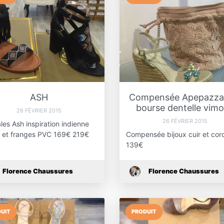
ASH
Compensée Apepazza
bourse dentelle vim
26 FÉVRIER 2015
26 FÉVRIER 2015
es Ash inspiration indienne
s et franges PVC 169€ 219€
Compensée bijoux cuir et cor
139€
Florence Chaussures
Florence Chaussures
UIT
PRODUIT