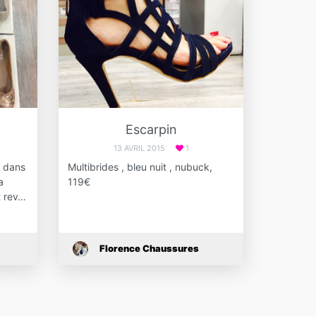
Escarpin
13 AVRIL 2015
1
n dans
Multibrides , bleu nuit , nubuck,
a
119€
t rev…
Florence Chaussures