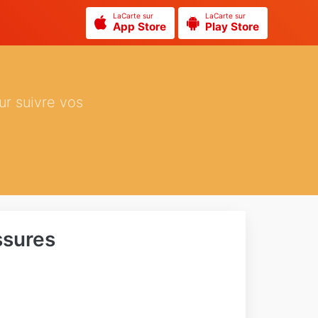
LaCarte sur
LaCarte sur
App Store
Play Store
ur suivre vos
ssures