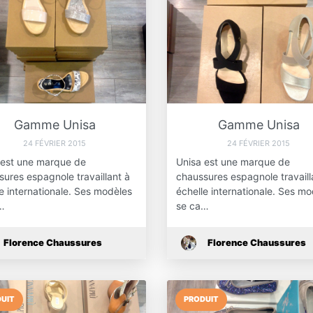
Gamme Unisa
Gamme Unisa
24 FÉVRIER 2015
24 FÉVRIER 2015
 est une marque de
Unisa est une marque de
ures espagnole travaillant à
chaussures espagnole travaill
e internationale. Ses modèles
échelle internationale. Ses m
…
se ca…
Florence Chaussures
Florence Chaussures
UIT
PRODUIT