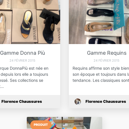
Gamme Donna Più
Gamme Requins
24 FÉVRIER 2015
24 FÉVRIER 2015
rque DonnaPiù est née en
Requins affirme son style bie
depuis lors elle a toujours
son époque et toujours dans l
ssé. Ses collections se
tendance. Les classiques son
t…
Florence Chaussures
Florence Chaussures
PRODUIT