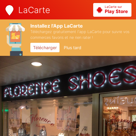
LaCarte sur
LaCarte
Play Store
Installez l'App LaCarte
Téléchargez gratuitement l'app LaCarte pour suivre vos
commerces favoris et ne rien rater !
Télécharger
Plus tard