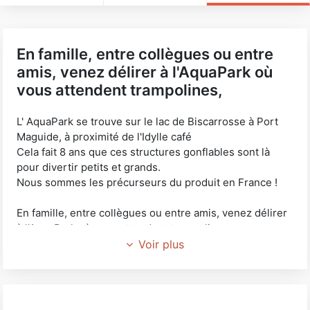
En famille, entre collègues ou entre
amis, venez délirer à l'AquaPark où
vous attendent trampolines,
L' AquaPark se trouve sur le lac de Biscarrosse à Port
Maguide, à proximité de l'Idylle café
Cela fait 8 ans que ces structures gonflables sont là
pour divertir petits et grands.
Nous sommes les précurseurs du produit en France !
En famille, entre collègues ou entre amis, venez délirer
à l'AquaPark où vous attendent trampolines,
balançoires, toboggan géant, mur d'escalade, parcours
Voir plus
et catapulte géante.....
Toutes ces structures gonflables sont là tous les jours
de juin à septembre.