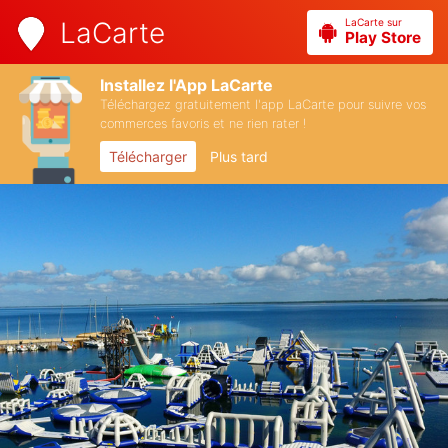
LaCarte sur
LaCarte
Play Store
Installez l'App LaCarte
Téléchargez gratuitement l'app LaCarte pour suivre vos
commerces favoris et ne rien rater !
Télécharger
Plus tard