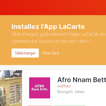
Installez l'App LaCarte
Téléchargez gratuitement l'app LaCarte po
commerces favoris et ne rien rater !
Télécharger
Plus tard
Afro Nnam Bet
coiffeur
Bourgoin Jalieu