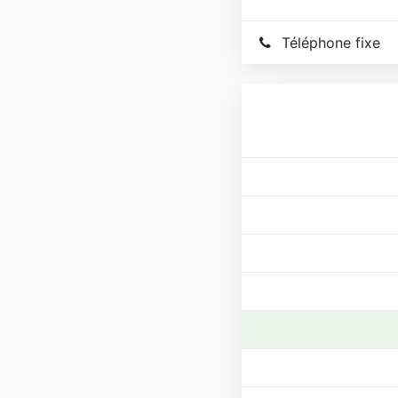
•Cheveux naturels bré
Téléphone fixe
Vente
•Cosmétiques
•Extensions
•Perruques