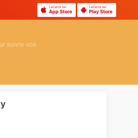
LaCarte sur
LaCarte sur
App Store
Play Store
ur suivre vos
ty