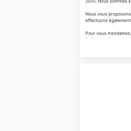
2010. Nous sommes spé
Nous vous proposons d
effectuons également 
Pour vous mesdames, a
forfait mariée.
De plus, nous disposo
Nous mettons à votre d
domaine de la coiffure 
•Tresses
•Dreadlock
•Chignons
•Forfait mariée
Tissage
•Cheveux synthétiqu