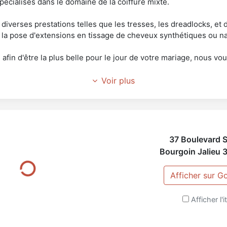
cialisés dans le domaine de la coiffure mixte.
iverses prestations telles que les tresses, les dreadlocks, et 
la pose d'extensions en tissage de cheveux synthétiques ou nat
fin d'être la plus belle pour le jour de votre mariage, nous v
Voir plus
ns d'un large choix de cosmétiques, d'extensions et de perruq
isposition tout notre savoir-faire, ainsi que plus de 15 ans d'e
afro, afin de vous satisfaire.
37 Boulevard S
Bourgoin Jalieu
Afficher sur 
Afficher l'i
es