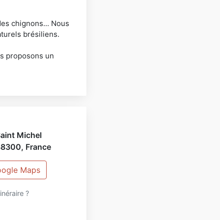
des chignons... Nous
urels brésiliens.
ous proposons un
ues.
xpérience dans le
aint Michel
38300
,
France
Google Maps
tinéraire ?