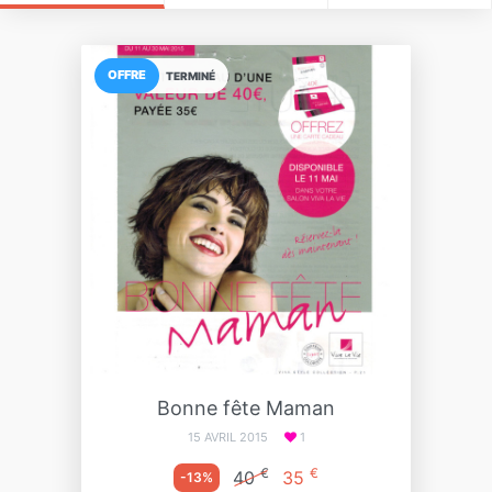
OFFRE
TERMINÉ
Bonne fête Maman
15 AVRIL 2015
1
€
€
40
35
-13%