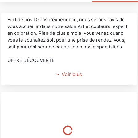
Fort de nos 10 ans d’expérience, nous serons ravis de
vous accueillir dans notre salon Art et couleurs, expert
en coloration. Rien de plus simple, vous venez quand
vous le souhaitez soit pour une prise de rendez-vous,
soit pour réaliser une coupe selon nos disponibilités.
OFFRE DÉCOUVERTE
Lors de votre première visite, recevez 8€ de remise
Voir plus
pour les femmes et 4€ de remise pour les hommes sur
un service comprenant au minimum un shampoing, une
coupe et un coiffage.
CARTE DE FIDÉLITÉ
Elle est gratuite et vous fera bénéficier d'une remise
immédiate, une fois complétée, sur l'ensemble de nos
prestations.