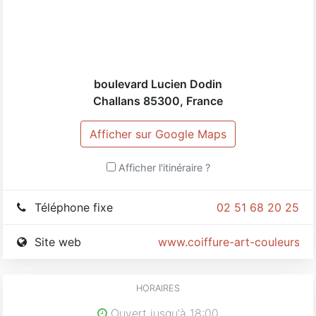
CHÈQUES CADEAUX
Pour un anniversaire, les fêtes ou tout simplement le
plaisir d'offrir, nous vous proposons nos chèques
boulevard Lucien Dodin
cadeaux.
Challans
85300
,
France
Fête des mères du 11 au 30 mai 2015 dans votre salon.
Afficher sur Google Maps
Afficher l'itinéraire ?
Téléphone fixe
02 51 68 20 25
Site web
www.coiffure-art-couleurs.fr
HORAIRES
Ouvert jusqu'à 18:00