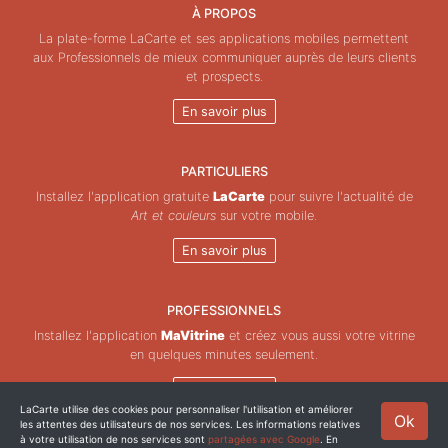
À PROPOS
La plate-forme LaCarte et ses applications mobiles permettent
aux Professionnels de mieux communiquer auprès de leurs clients
et prospects.
En savoir plus
PARTICULIERS
Installez l'application gratuite
LaCarte
pour suivre l'actualité de
Art et couleurs
sur votre mobile.
En savoir plus
PROFESSIONNELS
Installez l'application
MaVitrine
et créez vous aussi votre vitrine
en quelques minutes seulement.
En savoir plus
LaCarte utilise des cookies pour personnaliser l'utilisation et améliorer
Ok
les attentes des utilisateurs de nos services. Les informations relatives
Copyright © ZeMAP 2026 - Tous droits réservés.
à votre utilisation de nos services sont
partagées avec Google
. En