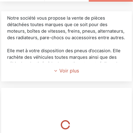
Notre société vous propose la vente de pièces
détachées toutes marques que ce soit pour des
moteurs, boîtes de vitesses, freins, pneus, alternateurs,
des radiateurs, pare-chocs ou accessoires entre autres.
Elle met à votre disposition des pneus d’occasion. Elle
rachète des véhicules toutes marques ainsi que des
véhicules destinés à la destruction et peut réaliser des
enlèvements d’automobiles.
Voir plus
Elle collecte également tous matériaux (fer, cuivre, tôle,
plomb…) et les fait recycler par la suite, alors ne jetez
plus vos métaux et pensez à CASSE AUTO SVI.