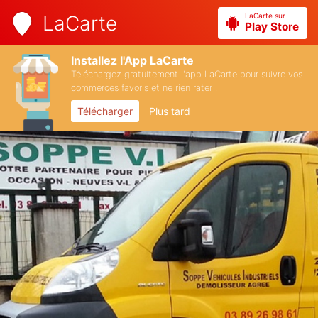
LaCarte sur
LaCarte
Play Store
Installez l'App LaCarte
Téléchargez gratuitement l'app LaCarte pour suivre vos
commerces favoris et ne rien rater !
Télécharger
Plus tard