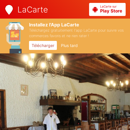
LaCarte sur
LaCarte
Play Store
Installez l'App LaCarte
Téléchargez gratuitement l'app LaCarte pour suivre vos
commerces favoris et ne rien rater !
Télécharger
Plus tard