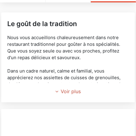
Le goût de la tradition
Nous vous accueillons chaleureusement dans notre
restaurant traditionnel pour goûter à nos spécialités.
Que vous soyez seule ou avec vos proches, profitez
d'un repas délicieux et savoureux.
Dans un cadre naturel, calme et familial, vous
apprécierez nos assiettes de cuisses de grenouilles,
des légumes de saison et notre charcuterie artisanale.
Nous disposons d'une terrasse avec vue sur la
Voir plus
campagne pour un petit moment paisible.
Nous organisons également tous vos événements
comme les baptêmes, les mariages, les anniversaires,
etc.