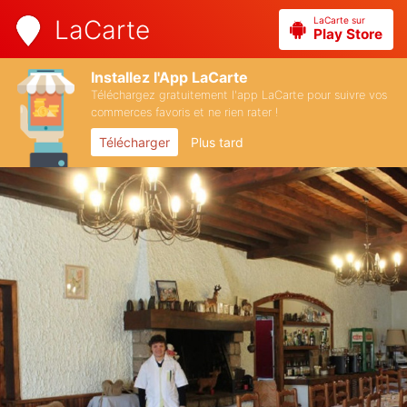
LaCarte sur
LaCarte
Play Store
Installez l'App LaCarte
Téléchargez gratuitement l'app LaCarte pour suivre vos
commerces favoris et ne rien rater !
Télécharger
Plus tard