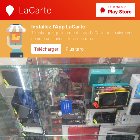
LaCarte sur
LaCarte
Play Store
Installez l'App LaCarte
Téléchargez gratuitement l'app LaCarte pour suivre vos
commerces favoris et ne rien rater !
Télécharger
Plus tard