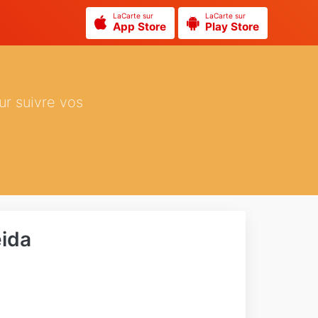
LaCarte sur
LaCarte sur
App Store
Play Store
ur suivre vos
eida