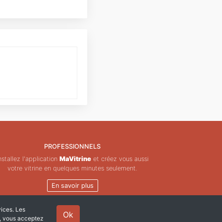
PROFESSIONNELS
nstallez l'application
MaVitrine
et créez vous aussi
votre vitrine en quelques minutes seulement.
En savoir plus
vices. Les
Ok
e, vous acceptez