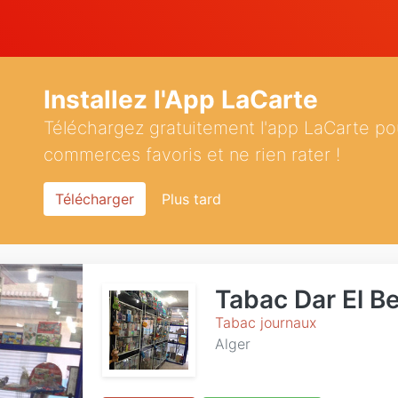
Installez l'App LaCarte
Téléchargez gratuitement l'app LaCarte po
commerces favoris et ne rien rater !
Télécharger
Plus tard
Tabac Dar El B
Tabac journaux
Alger