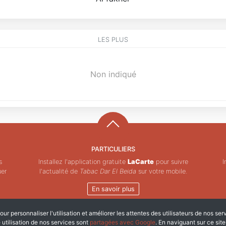
LES PLUS
Non indiqué
PARTICULIERS
s
Installez l'application gratuite
LaCarte
pour suivre
I
uer
l'actualité de
Tabac Dar El Beida
sur votre mobile.
En savoir plus
ur personnaliser l'utilisation et améliorer les attentes des utilisateurs de nos ser
Copyright © ZeMAP 2026 - Tous droits réservés.
e utilisation de nos services sont
partagées avec Google
. En naviguant sur ce sit