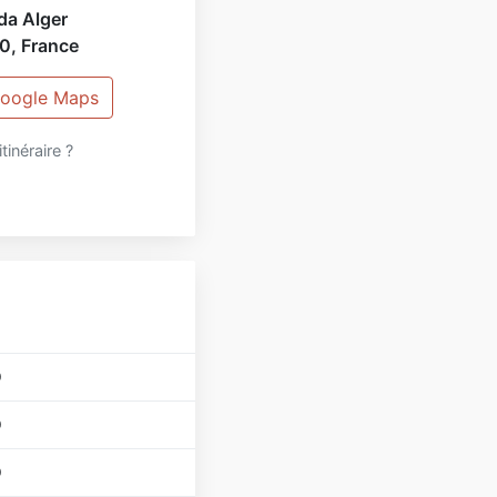
da Alger
0
,
France
 Google Maps
itinéraire ?
0
0
0