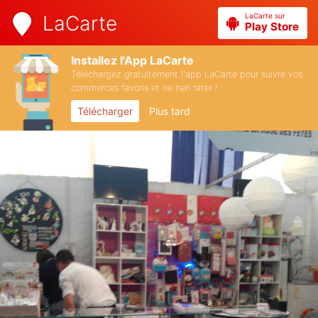
LaCarte sur
LaCarte
Play Store
Installez l'App LaCarte
Téléchargez gratuitement l'app LaCarte pour suivre vos
commerces favoris et ne rien rater !
Télécharger
Plus tard