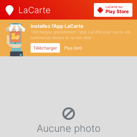
LaCarte sur
LaCarte
Play Store
Installez l'App LaCarte
Téléchargez gratuitement l'app LaCarte pour suivre vos
commerces favoris et ne rien rater !
Télécharger
Plus tard
Aucune photo