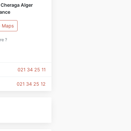
 Cheraga Alger
rance
e Maps
ire ?
021 34 25 11
021 34 25 12