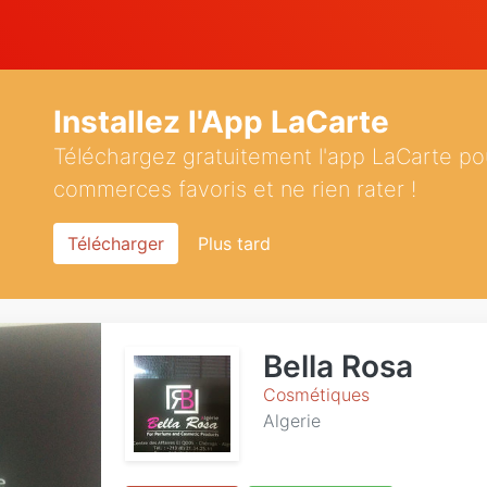
Installez l'App LaCarte
Téléchargez gratuitement l'app LaCarte po
commerces favoris et ne rien rater !
Télécharger
Plus tard
Bella Rosa
Cosmétiques
Algerie