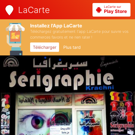
LaCarte sur
LaCarte
Play Store
Installez l'App LaCarte
Téléchargez gratuitement l'app LaCarte pour suivre vos
commerces favoris et ne rien rater !
Télécharger
Plus tard