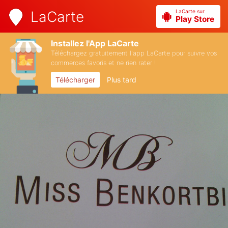
LaCarte sur
LaCarte
Play Store
Installez l'App LaCarte
Téléchargez gratuitement l'app LaCarte pour suivre vos
commerces favoris et ne rien rater !
Télécharger
Plus tard