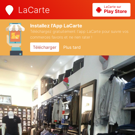
LaCarte sur
LaCarte
Play Store
Installez l'App LaCarte
Téléchargez gratuitement l'app LaCarte pour suivre vos
commerces favoris et ne rien rater !
Télécharger
Plus tard