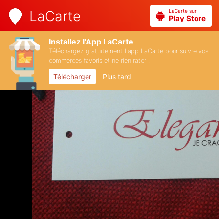
LaCarte sur
LaCarte
Play Store
Installez l'App LaCarte
Téléchargez gratuitement l'app LaCarte pour suivre vos
commerces favoris et ne rien rater !
Télécharger
Plus tard