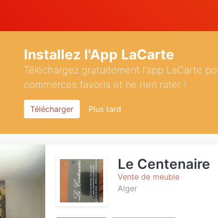
Installez l'App LaCarte
Téléchargez gratuitement l'app LaCarte po
commerces favoris et ne rien rater !
Télécharger
Plus tard
Le Centenaire
Vente de meuble
Alger