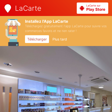
LaCarte sur
LaCarte
Play Store
Installez l'App LaCarte
Téléchargez gratuitement l'app LaCarte pour suivre vos
commerces favoris et ne rien rater !
Télécharger
Plus tard