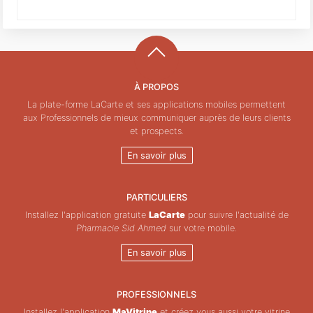
À PROPOS
La plate-forme LaCarte et ses applications mobiles permettent
aux Professionnels de mieux communiquer auprès de leurs clients
et prospects.
En savoir plus
PARTICULIERS
Installez l'application gratuite
LaCarte
pour suivre l'actualité de
Pharmacie Sid Ahmed
sur votre mobile.
En savoir plus
PROFESSIONNELS
Installez l'application
MaVitrine
et créez vous aussi votre vitrine