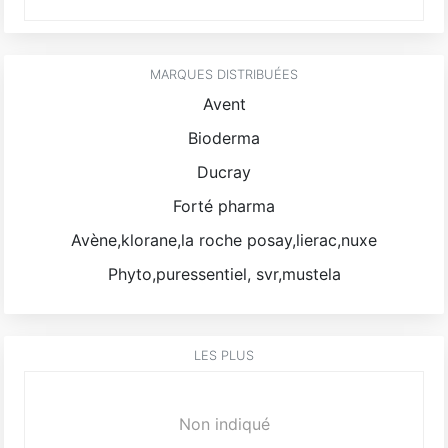
MARQUES DISTRIBUÉES
Avent
Bioderma
Ducray
Forté pharma
Avène,klorane,la roche posay,lierac,nuxe
Phyto,puressentiel, svr,mustela
LES PLUS
Non indiqué