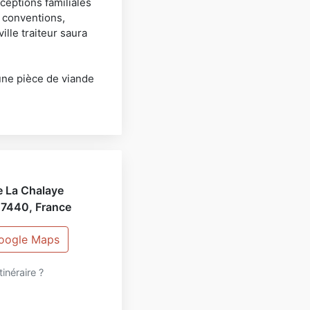
ceptions familiales
, conventions,
lle traiteur saura
une pièce de viande
onaux de qualité
guider dans
r mieux vous servir…
e La Chalaye
07440
,
France
Google Maps
itinéraire ?