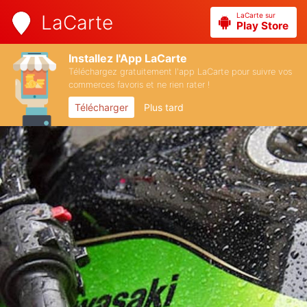
LaCarte sur
LaCarte
Play Store
Installez l'App LaCarte
Téléchargez gratuitement l'app LaCarte pour suivre vos
commerces favoris et ne rien rater !
Télécharger
Plus tard