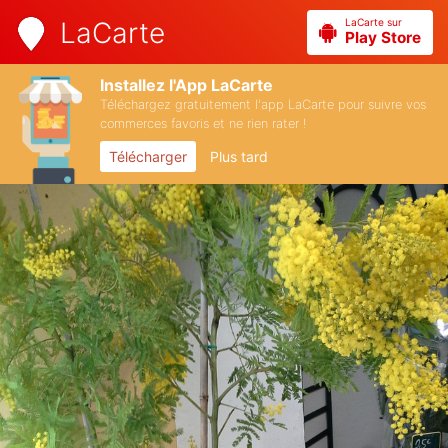
LaCarte sur
LaCarte
Play Store
Installez l'App LaCarte
Téléchargez gratuitement l'app LaCarte pour suivre vos
commerces favoris et ne rien rater !
Télécharger
Plus tard