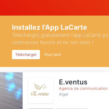
Installez l'App LaCarte
Téléchargez gratuitement l'app LaCarte po
commerces favoris et ne rien rater !
Télécharger
Plus tard
E.ventus
Agence de communication
Alger