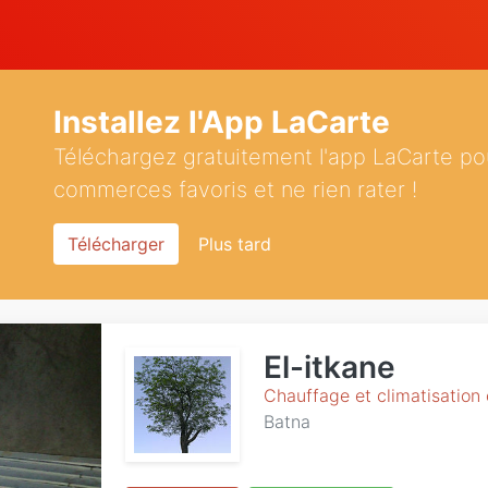
Installez l'App LaCarte
Téléchargez gratuitement l'app LaCarte po
commerces favoris et ne rien rater !
Télécharger
Plus tard
El-itkane
Chauffage et climatisation 
Batna