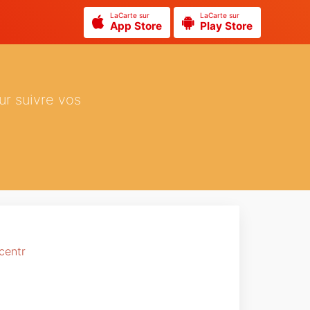
LaCarte sur
LaCarte sur
App Store
Play Store
ur suivre vos
centr