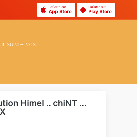
LaCarte sur
LaCarte sur
App Store
Play Store
ur suivre vos
tion Himel .. chiNT ...
eX