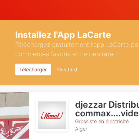
Installez l'App LaCarte
Téléchargez gratuitement l'app LaCarte po
commerces favoris et ne rien rater !
Télécharger
Plus tard
djezzar Distribu
commax....vid
Grossiste en électricité
Alger