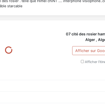
é des rosier . telle que Himel chiNT .... interphone visiophone.
âble starcable
07 cité des rosier ham
Alger
,
Alg
Afficher sur Go
Afficher l'itin