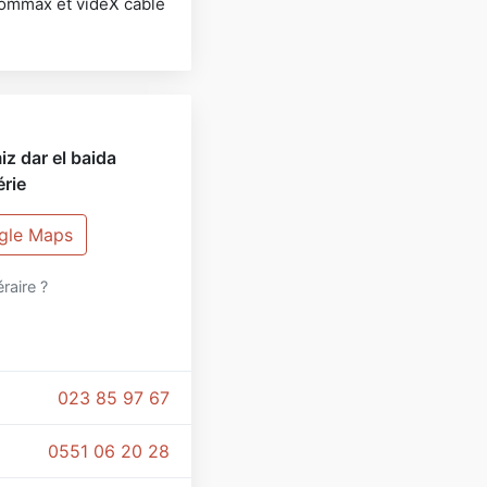
.commax et videX câble
iz dar el baida
érie
ogle Maps
éraire ?
023 85 97 67
0551 06 20 28