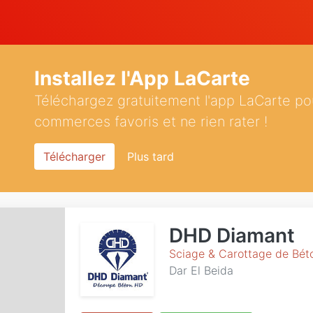
Installez l'App LaCarte
Téléchargez gratuitement l'app LaCarte po
commerces favoris et ne rien rater !
Télécharger
Plus tard
DHD Diamant
Sciage & Carottage de Bét
Dar El Beida