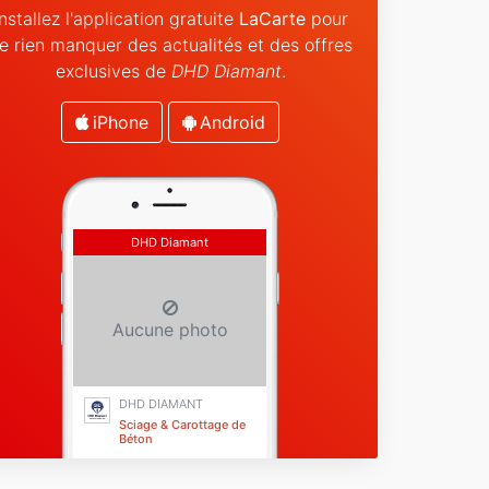
Installez l'application gratuite
LaCarte
pour
e rien manquer des actualités et des offres
exclusives de
DHD Diamant
.
iPhone
Android
DHD Diamant
Aucune photo
DHD DIAMANT
Sciage & Carottage de
Béton
Dar El Beida