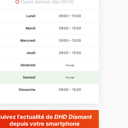
Ouvre demain dès 09:00
Lundi
09:00
–
15:00
Mardi
09:00
–
15:00
Mercredi
09:00
–
15:00
Jeudi
09:00
–
15:00
Vendredi
Fermé
Samedi
Fermé
Dimanche
09:00
–
15:00
uivez l'actualité de
DHD Diamant
depuis votre smartphone