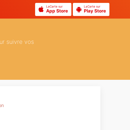
LaCarte sur
LaCarte sur
App Store
Play Store
ur suivre vos
on