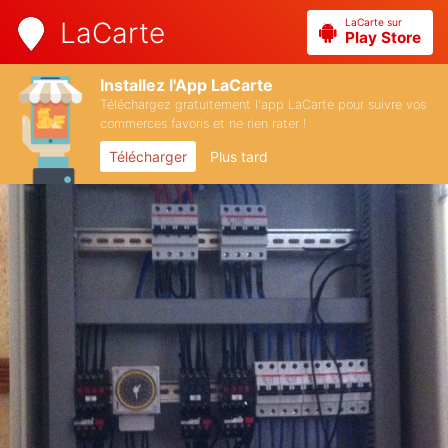
LaCarte sur
LaCarte
Play Store
Installez l'App LaCarte
Téléchargez gratuitement l'app LaCarte pour suivre vos
commerces favoris et ne rien rater !
Télécharger
Plus tard