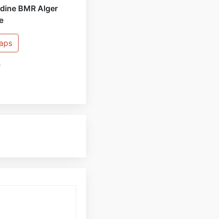
mdine BMR Alger
e
Maps
?