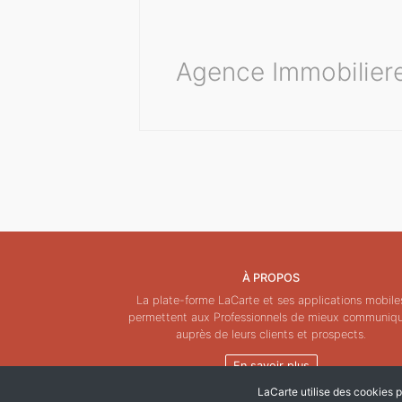
Agence Immobiliere
À PROPOS
La plate-forme LaCarte et ses applications mobile
permettent aux Professionnels de mieux communiq
auprès de leurs clients et prospects.
En savoir plus
LaCarte utilise des cookies po