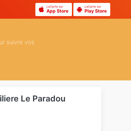
LaCarte sur
LaCarte sur
App Store
Play Store
ur suivre vos
liere Le Paradou