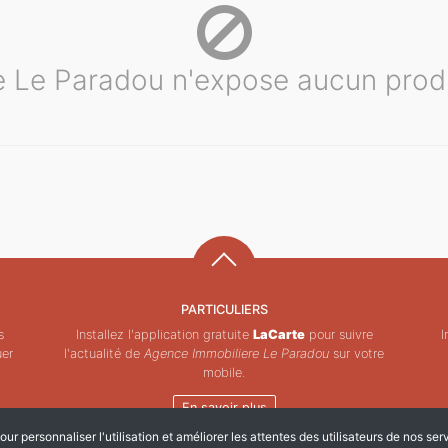
 Le Paradou n'expose aucun produ
PARTICULIERS
s
Installez l'application gratuite
LaCarte
pour suivre
I
uer
l'actualité de
Agence Immobiliere Le Paradou
sur votre
mobile.
En savoir plus
ur personnaliser l'utilisation et améliorer les attentes des utilisateurs de nos ser