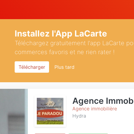
Installez l'App LaCarte
Téléchargez gratuitement l'app LaCarte po
commerces favoris et ne rien rater !
Télécharger
Plus tard
Agence Immobi
Agence immobilière
Hydra