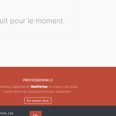
it pour le moment.
PROFESSIONNELS
nstallez l'application
MaVitrine
et créez vous aussi
votre vitrine en quelques minutes seulement.
En savoir plus
vices. Les
Ok